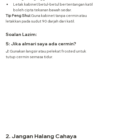
Letak kabinet betul-betul bertentangan katil 
boleh cipta tekanan bawah sedar.
Tip Feng Shui:
Guna kabinet tanpa cermin atau 
letakkan pada sudut 90 darjah dari katil.
Soalan Lazim:
S: Jika almari saya ada cermin?
J:
 Gunakan langsir atau pelekat frosted untuk 
tutup cermin semasa tidur.
2. 
Jangan Halang Cahaya 