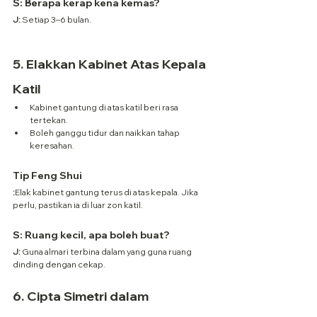
S: Berapa kerap kena kemas?
J:
 Setiap 3–6 bulan.
5. 
Elakkan Kabinet Atas Kepala 
Katil
Kabinet gantung di atas katil beri rasa 
tertekan.
Boleh ganggu tidur dan naikkan tahap 
keresahan.
Tip Feng Shui
:
Elak kabinet gantung terus di atas kepala. Jika 
perlu, pastikan ia di luar zon katil.
S: Ruang kecil, apa boleh buat?
J:
 Guna almari terbina dalam yang guna ruang 
dinding dengan cekap.
6. 
Cipta Simetri dalam 