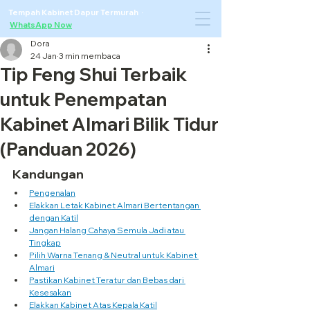
Tempah Kabinet Dapur Termurah ·
WhatsApp Now
Dora
24 Jan
3 min membaca
Tip Feng Shui Terbaik
untuk Penempatan
Kabinet Almari Bilik Tidur
(Panduan 2026)
Kandungan
Pengenalan
Elakkan Letak Kabinet Almari Bertentangan 
dengan Katil
Jangan Halang Cahaya Semula Jadi atau 
Tingkap
Pilih Warna Tenang & Neutral untuk Kabinet 
Almari
Pastikan Kabinet Teratur dan Bebas dari 
Kesesakan
Elakkan Kabinet Atas Kepala Katil