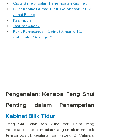
Cipta Simetri dalam Penempatan Kabinet
Guna Kabinet Almari Pintu Gelongsor untuk 
Jimat Ruang
Kesimpulan
Tahukah Anda?
Perlu Pemasangan Kabinet Almari di KL, 
Johor atau Selangor?
Pengenalan: Kenapa Feng Shui 
Penting dalam Penempatan 
Kabinet Bilik Tidur
Feng Shui ialah seni kuno dari China yang 
menekankan keharmonian ruang untuk memupuk 
tenaga positif, kesihatan dan rezeki. Di Malaysia, 