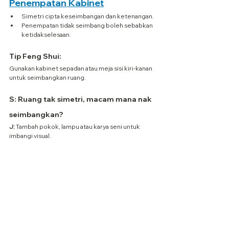
Penempatan Kabinet
Simetri cipta keseimbangan dan ketenangan.
Penempatan tidak seimbang boleh sebabkan 
ketidakselesaan.
Tip Feng Shui:
Gunakan kabinet sepadan atau meja sisi kiri-kanan 
untuk seimbangkan ruang.
S: Ruang tak simetri, macam mana nak 
seimbangkan?
J:
 Tambah pokok, lampu atau karya seni untuk 
imbangi visual.