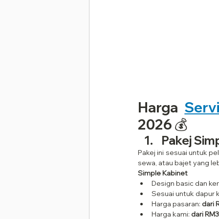
Harga 
Serv
2026 💰
Pakej Sim
Pakej ini sesuai untuk p
sewa, atau bajet yang leb
Simple Kabinet
Design basic dan k
Sesuai untuk dapur k
Harga pasaran: 
dari
Harga kami: 
dari RM