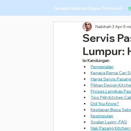
Tempah Kabinet Dapur Termurah ·
W
Nabihah
3 Apr
5 m
Servis Pa
Lumpur: 
Isi Kandungan
Pengenalan
Kenapa Ramai Cari S
Harga Servis Pasang
Pilihan Design Kitc
Proses Lengkap Pas
Tips Pilih Kitchen C
Did You Know?
Kesilapan Biasa Seb
Kesimpulan
Soalan Lazim -FAQ
Nak Pasang Kitchen 