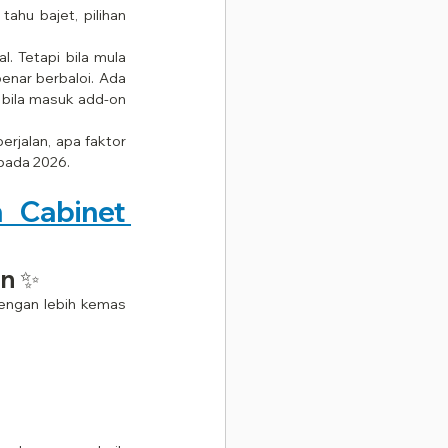
ahu bajet, pilihan 
 Tetapi bila mula 
enar berbaloi. Ada 
 bila masuk add-on 
jalan, apa faktor 
pada 2026.
Cari Servis Pasang Kitchen Cabinet 
un ✨
engan lebih kemas 