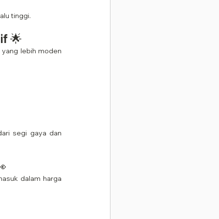
lu tinggi.
f 🌟
 yang lebih moden 
ari segi gaya dan 
👀
asuk dalam harga 