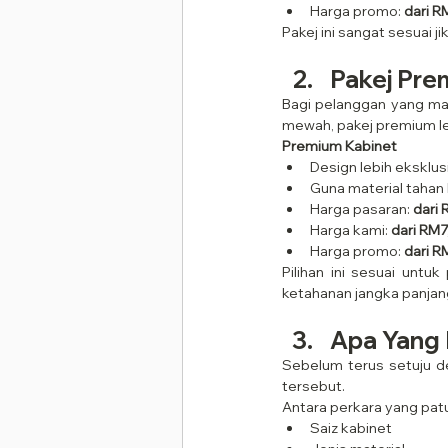
Harga promo: 
dari R
Pakej ini sangat sesuai j
Pakej Pre
Bagi pelanggan yang mah
mewah, pakej premium le
Premium Kabinet
Design lebih eksklus
Guna material taha
Harga pasaran: 
dari
Harga kami: 
dari RM7
Harga promo: 
dari R
Pilihan ini sesuai untu
ketahanan jangka panjan
Apa Yang 
Sebelum terus setuju d
tersebut.
Antara perkara yang pat
Saiz kabinet