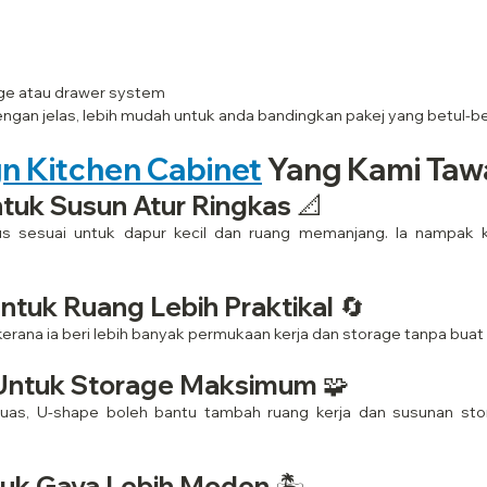
nge atau drawer system
engan jelas, lebih mudah untuk anda bandingkan pakej yang betul-be
n Kitchen Cabinet
 Yang Kami Taw
ntuk Susun Atur Ringkas 📐
urus sesuai untuk dapur kecil dan ruang memanjang. Ia nampak
ntuk Ruang Lebih Praktikal 🔄
erana ia beri lebih banyak permukaan kerja dan storage tanpa buat
Untuk Storage Maksimum 🧩
 luas, U-shape boleh bantu tambah ruang kerja dan susunan sto
tuk Gaya Lebih Moden 🏝️