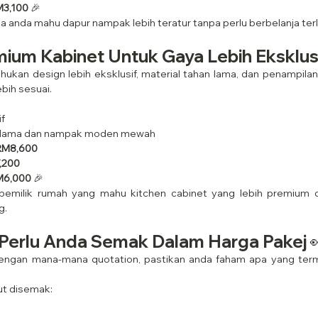
M3,100
 🎉
ika anda mahu dapur nampak lebih teratur tanpa perlu berbelanja terla
mium Kabinet Untuk Gaya Lebih Eksklusi
ukan design lebih eksklusif, material tahan lama, dan penampilan
bih sesuai.
if
n lama dan nampak moden mewah
 RM8,600
,200
M6,000
 🎉
k pemilik rumah yang mahu kitchen cabinet yang lebih premium d
g.
Perlu Anda Semak Dalam Harga Pakej 
engan mana-mana quotation, pastikan anda faham apa yang term
ut disemak: