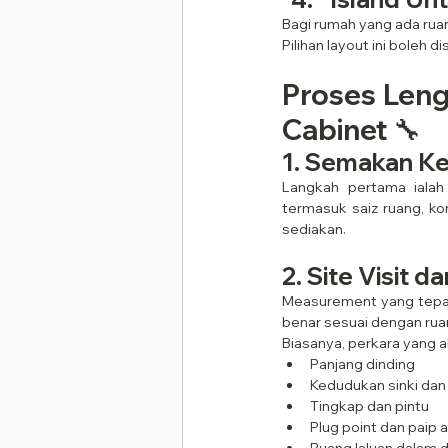
Bagi rumah yang ada rua
Pilihan layout ini boleh 
Proses Leng
Cabinet 🔧
1. Semakan Ke
Langkah pertama ialah 
termasuk saiz ruang, ko
sediakan.
2. Site Visit 
Measurement yang tepat
benar sesuai dengan rua
Biasanya, perkara yang a
Panjang dinding
Kedudukan sinki dan
Tingkap dan pintu
Plug point dan paip a
Ruang laluan dalam 