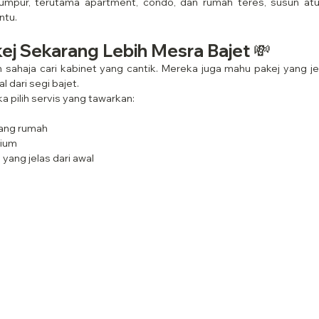
umpur, terutama apartment, condo, dan rumah teres, susun atu
tu.
kej Sekarang Lebih Mesra Bajet 💸
n sahaja cari kabinet yang cantik. Mereka juga mahu pakej yang je
l dari segi bajet.
ka pilih servis yang tawarkan:
ruang rumah
mium
ang jelas dari awal