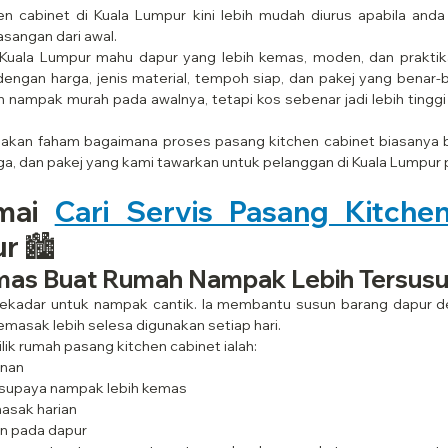
n cabinet di Kuala Lumpur kini lebih mudah diurus apabila anda t
sangan dari awal.
Kuala Lumpur mahu dapur yang lebih kemas, moden, dan praktikal.
u dengan harga, jenis material, tempoh siap, dan pakej yang benar-b
n nampak murah pada awalnya, tetapi kos sebenar jadi lebih tinggi
 akan faham bagaimana proses pasang kitchen cabinet biasanya ber
, dan pakej yang kami tawarkan untuk pelanggan di Kuala Lumpur 
mai 
r 🏙️
mas Buat Rumah Nampak Lebih Tersus
sekadar untuk nampak cantik. Ia membantu susun barang dapur d
masak lebih selesa digunakan setiap hari.
ik rumah pasang kitchen cabinet ialah:
anan
 supaya nampak lebih kemas
asak harian
n pada dapur