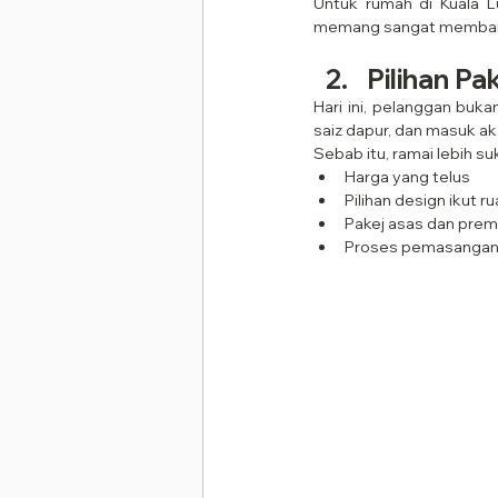
Untuk rumah di Kuala L
memang sangat memban
Pilihan Pa
Hari ini, pelanggan buka
saiz dapur, dan masuk aka
Sebab itu, ramai lebih su
Harga yang telus
Pilihan design ikut 
Pakej asas dan pre
Proses pemasangan y