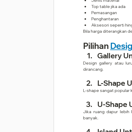
Jenis material
Top table jika ada
Pemasangan
Penghantaran
Aksesori seperti hi
Bila harga diterangkan d
Pilihan 
Desig
Gallery U
Design gallery atau l
dirancang.
L-Shape U
L-shape sangat popular k
U-Shape 
Jika ruang dapur lebih
banyak.
Island Un