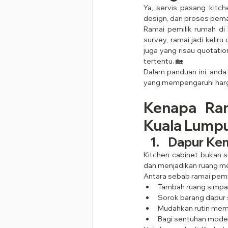
Ya, servis pasang kitche
design, dan proses pema
Ramai pemilik rumah di 
survey, ramai jadi kelir
juga yang risau quotatio
tertentu. 🏡
Dalam panduan ini, anda
yang mempengaruhi harga
Kenapa Ra
Kuala Lumpu
Dapur Ke
Kitchen cabinet bukan 
dan menjadikan ruang me
Antara sebab ramai pemil
Tambah ruang simp
Sorok barang dapur
Mudahkan rutin mem
Bagi sentuhan mode