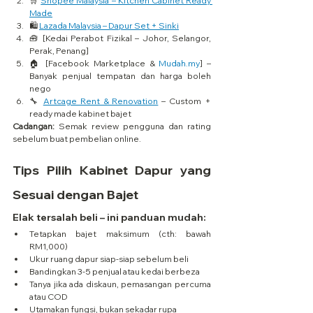
🛒 
Shopee Malaysia – Kitchen Cabinet Ready 
Made
🛍️ 
Lazada Malaysia – Dapur Set + Sinki
🧰 [Kedai Perabot Fizikal – Johor, Selangor, 
Perak, Penang]
🏠 [Facebook Marketplace & 
Mudah.my
] – 
Banyak penjual tempatan dan harga boleh 
nego
🔧 
Artcage Rent & Renovation
 – Custom + 
ready made kabinet bajet
Cadangan:
 Semak review pengguna dan rating 
sebelum buat pembelian online.
Tips Pilih Kabinet Dapur yang 
Sesuai dengan Bajet
Elak tersalah beli – ini panduan mudah:
Tetapkan bajet maksimum (cth: bawah 
RM1,000)
Ukur ruang dapur siap-siap sebelum beli
Bandingkan 3-5 penjual atau kedai berbeza
Tanya jika ada diskaun, pemasangan percuma 
atau COD
Utamakan fungsi, bukan sekadar rupa