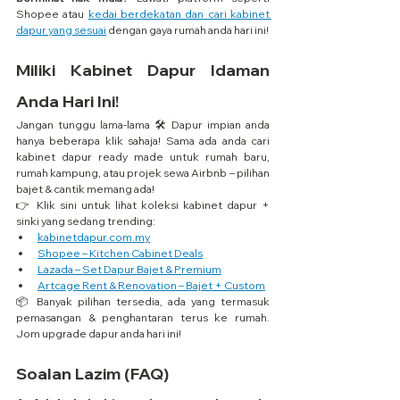
Shopee atau 
kedai berdekatan dan cari kabinet 
dapur yang sesuai
 dengan gaya rumah anda hari ini!
Miliki Kabinet Dapur Idaman 
Anda Hari Ini!
Jangan tunggu lama-lama 🛠️ Dapur impian anda 
hanya beberapa klik sahaja! Sama ada anda cari 
kabinet dapur ready made untuk rumah baru, 
rumah kampung, atau projek sewa Airbnb – pilihan 
bajet & cantik memang ada!
👉 Klik sini untuk lihat koleksi kabinet dapur + 
sinki yang sedang trending:
kabinetdapur.com.my
Shopee – Kitchen Cabinet Deals
Lazada – Set Dapur Bajet & Premium
Artcage Rent & Renovation – Bajet + Custom
📦 Banyak pilihan tersedia, ada yang termasuk 
pemasangan & penghantaran terus ke rumah. 
Jom upgrade dapur anda hari ini!
Soalan Lazim (FAQ)