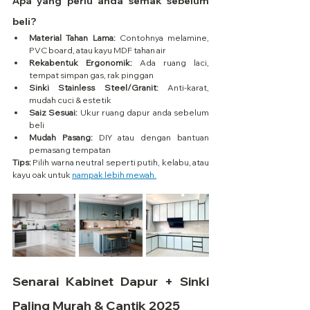
Apa yang perlu anda semak sebelum 
beli?
Material Tahan Lama:
 Contohnya melamine, 
PVC board, atau kayu MDF tahan air
Rekabentuk Ergonomik:
 Ada ruang laci, 
tempat simpan gas, rak pinggan
Sinki Stainless Steel/Granit:
 Anti-karat, 
mudah cuci & estetik
Saiz Sesuai:
 Ukur ruang dapur anda sebelum 
beli
Mudah Pasang:
 DIY atau dengan bantuan 
pemasang tempatan
Tips:
 Pilih warna neutral seperti putih, kelabu, atau 
kayu oak untuk 
nampak lebih mewah.
Senarai Kabinet Dapur + Sinki 
Paling Murah & Cantik 2025