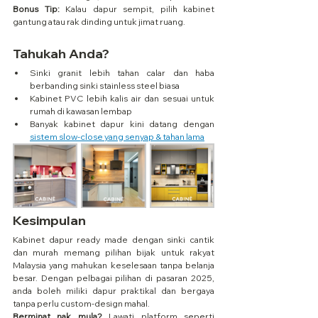
Bonus Tip:
 Kalau dapur sempit, pilih kabinet 
gantung atau rak dinding untuk jimat ruang.
Tahukah Anda?
Sinki granit lebih tahan calar dan haba 
berbanding sinki stainless steel biasa
Kabinet PVC lebih kalis air dan sesuai untuk 
rumah di kawasan lembap
Banyak kabinet dapur kini datang dengan 
sistem slow-close yang senyap & tahan lama
Kesimpulan
Kabinet dapur ready made dengan sinki cantik 
dan murah memang pilihan bijak untuk rakyat 
Malaysia yang mahukan keselesaan tanpa belanja 
besar. Dengan pelbagai pilihan di pasaran 2025, 
anda boleh miliki dapur praktikal dan bergaya 
tanpa perlu custom-design mahal.
Berminat nak mula?
 Lawati platform seperti 