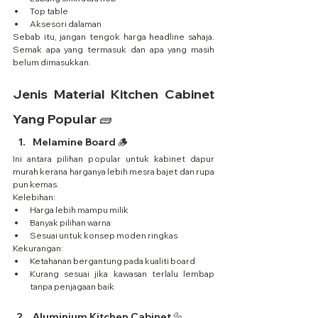
Top table
Aksesori dalaman
Sebab itu, jangan tengok harga headline sahaja. 
Semak apa yang termasuk dan apa yang masih 
belum dimasukkan.
Jenis Material Kitchen Cabinet 
Yang Popular 🧱
Melamine Board 🪵
Ini antara pilihan popular untuk kabinet dapur 
murah kerana harganya lebih mesra bajet dan rupa 
pun kemas.
Kelebihan:
Harga lebih mampu milik
Banyak pilihan warna
Sesuai untuk konsep moden ringkas
Kekurangan:
Ketahanan bergantung pada kualiti board
Kurang sesuai jika kawasan terlalu lembap 
tanpa penjagaan baik
Aluminium Kitchen Cabinet 🔩