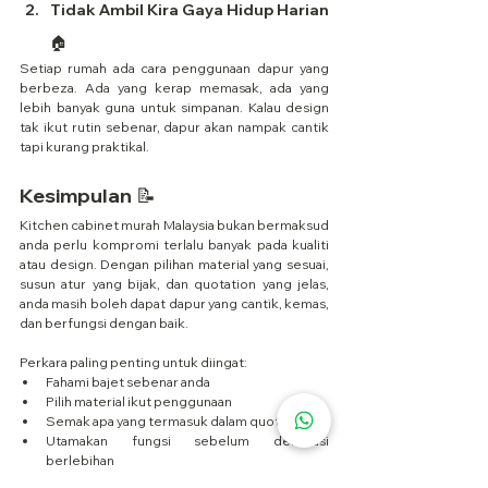
Tidak Ambil Kira Gaya Hidup Harian 
🏠
Setiap rumah ada cara penggunaan dapur yang 
berbeza. Ada yang kerap memasak, ada yang 
lebih banyak guna untuk simpanan. Kalau design 
tak ikut rutin sebenar, dapur akan nampak cantik 
tapi kurang praktikal.
Kesimpulan 📝
Kitchen cabinet murah Malaysia bukan bermaksud 
anda perlu kompromi terlalu banyak pada kualiti 
atau design. Dengan pilihan material yang sesuai, 
susun atur yang bijak, dan quotation yang jelas, 
anda masih boleh dapat dapur yang cantik, kemas, 
dan berfungsi dengan baik.
Perkara paling penting untuk diingat:
Fahami bajet sebenar anda
Pilih material ikut penggunaan
Semak apa yang termasuk dalam quotation
Utamakan fungsi sebelum dekorasi 
berlebihan
Bandingkan design ikut ruang dapur sebenar