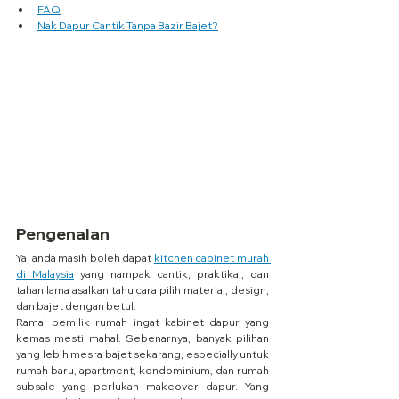
FAQ
Nak Dapur Cantik Tanpa Bazir Bajet?
Pengenalan
Ya, anda masih boleh dapat 
kitchen cabinet murah 
di Malaysia
 yang nampak cantik, praktikal, dan 
tahan lama asalkan tahu cara pilih material, design, 
dan bajet dengan betul.
Ramai pemilik rumah ingat kabinet dapur yang 
kemas mesti mahal. Sebenarnya, banyak pilihan 
yang lebih mesra bajet sekarang, especially untuk 
rumah baru, apartment, kondominium, dan rumah 
subsale yang perlukan makeover dapur. Yang 