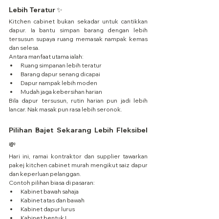
Lebih Teratur ✨
Kitchen cabinet bukan sekadar untuk cantikkan 
dapur. Ia bantu simpan barang dengan lebih 
tersusun supaya ruang memasak nampak kemas 
dan selesa.
Antara manfaat utama ialah:
Ruang simpanan lebih teratur
Barang dapur senang dicapai
Dapur nampak lebih moden
Mudah jaga kebersihan harian
Bila dapur tersusun, rutin harian pun jadi lebih 
lancar. Nak masak pun rasa lebih seronok.
Pilihan Bajet Sekarang Lebih Fleksibel 
💸
Hari ini, ramai kontraktor dan supplier tawarkan 
pakej kitchen cabinet murah mengikut saiz dapur 
dan keperluan pelanggan.
Contoh pilihan biasa di pasaran:
Kabinet bawah sahaja
Kabinet atas dan bawah
Kabinet dapur lurus
Kabinet bentuk L