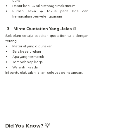
guna
Dapur kecil → pilih storage maksimum
Rumah sewa → fokus pada kos dan 
kemudahan penyelenggaraan
Minta Quotation Yang Jelas 📄
Sebelum setuju, pastikan quotation tulis dengan 
terang:
Material yang digunakan
Saiz keseluruhan
Apa yang termasuk
Tempoh siap kerja
Waranti jika ada
Ini bantu elak salah faham selepas pemasangan.
Did You Know? 💡