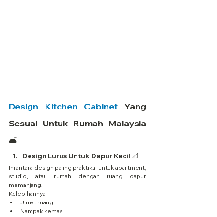
Design Kitchen Cabinet
 Yang 
Sesuai Untuk Rumah Malaysia 
🛋️
Design Lurus Untuk Dapur Kecil 📐
Ini antara design paling praktikal untuk apartment, 
studio, atau rumah dengan ruang dapur 
memanjang.
Kelebihannya:
Jimat ruang
Nampak kemas