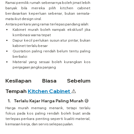
Ramai pemilik rumah sebenarnya boleh jimat lebih 
banyak bila mereka pilih kitchen cabinet 
berdasarkan keperluan sebenar, bukan semata-
mata ikut design viral.
Antara perkara yang ramai terlepas pandang ialah:
Kabinet murah boleh nampak eksklusif jika 
kombinasi warna tepat
Dapur kecil perlukan susun atur pintar, bukan 
kabinet terlalu besar
Quotation paling rendah belum tentu paling 
berbaloi
Material yang sesuai boleh kurangkan kos 
penjagaan jangka panjang
Kesilapan Biasa Sebelum 
Tempah 
Kitchen Cabinet 
⚠️
Terlalu Kejar Harga Paling Murah 😅
Harga murah memang menarik, tetapi terlalu 
fokus pada kos paling rendah boleh buat anda 
terlepas perkara penting seperti kualiti material, 
kemasan kerja, dan servis selepas jualan.