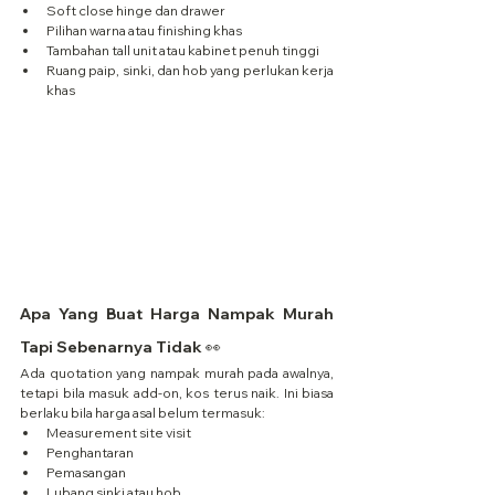
Soft close hinge dan drawer
Pilihan warna atau finishing khas
Tambahan tall unit atau kabinet penuh tinggi
Ruang paip, sinki, dan hob yang perlukan kerja 
khas
Apa Yang Buat Harga Nampak Murah 
Tapi Sebenarnya Tidak 👀
Ada quotation yang nampak murah pada awalnya, 
tetapi bila masuk add-on, kos terus naik. Ini biasa 
berlaku bila harga asal belum termasuk:
Measurement site visit
Penghantaran
Pemasangan
Lubang sinki atau hob