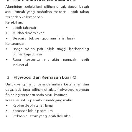
Aluminium selalu jadi pilihan untuk dapur basah 
atau rumah yang mahukan material lebih tahan 
terhadap kelembapan.
Kelebihan:
Lebih tahan air
Mudah dibersihkan
Sesuai untuk penggunaan harian lasak
Kekurangan:
Harga boleh jadi lebih tinggi berbanding 
pilihan bajet biasa
Rupa tertentu mungkin nampak lebih 
industrial
Plywood dan Kemasan Luar 🎨
Untuk yang mahu balance antara ketahanan dan 
gaya, ada juga pilihan struktur plywood dengan 
finishing tertentu pada pintu kabinet.
Ia sesuai untuk pemilik rumah yang mahu:
Kabinet lebih tahan lama
Kemasan lebih premium
Rekaan custom yang lebih fleksibel