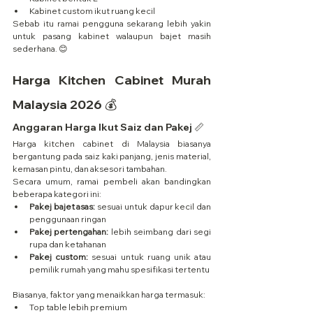
Kabinet custom ikut ruang kecil
Sebab itu ramai pengguna sekarang lebih yakin 
untuk pasang kabinet walaupun bajet masih 
sederhana. 😊
Harga Kitchen Cabinet Murah 
Malaysia 2026 💰
Anggaran Harga Ikut Saiz dan Pakej 📏
Harga kitchen cabinet di Malaysia biasanya 
bergantung pada saiz kaki panjang, jenis material, 
kemasan pintu, dan aksesori tambahan.
Secara umum, ramai pembeli akan bandingkan 
beberapa kategori ini:
Pakej bajet asas:
 sesuai untuk dapur kecil dan 
penggunaan ringan
Pakej pertengahan:
 lebih seimbang dari segi 
rupa dan ketahanan
Pakej custom:
 sesuai untuk ruang unik atau 
pemilik rumah yang mahu spesifikasi tertentu
Biasanya, faktor yang menaikkan harga termasuk:
Top table lebih premium