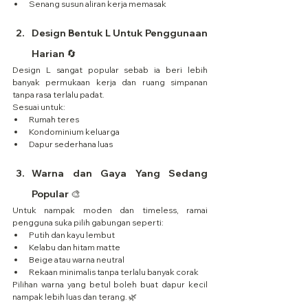
Senang susun aliran kerja memasak
Design Bentuk L Untuk Penggunaan 
Harian 🔄
Design L sangat popular sebab ia beri lebih 
banyak permukaan kerja dan ruang simpanan 
tanpa rasa terlalu padat.
Sesuai untuk:
Rumah teres
Kondominium keluarga
Dapur sederhana luas
Warna dan Gaya Yang Sedang 
Popular 🎨
Untuk nampak moden dan timeless, ramai 
pengguna suka pilih gabungan seperti:
Putih dan kayu lembut
Kelabu dan hitam matte
Beige atau warna neutral
Rekaan minimalis tanpa terlalu banyak corak
Pilihan warna yang betul boleh buat dapur kecil 
nampak lebih luas dan terang. 🌿