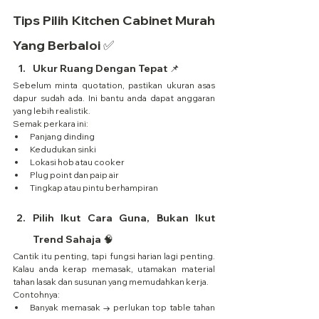
Tips Pilih Kitchen Cabinet Murah 
Yang Berbaloi ✅
Ukur Ruang Dengan Tepat 📌
Sebelum minta quotation, pastikan ukuran asas 
dapur sudah ada. Ini bantu anda dapat anggaran 
yang lebih realistik.
Semak perkara ini:
Panjang dinding
Kedudukan sinki
Lokasi hob atau cooker
Plug point dan paip air
Tingkap atau pintu berhampiran
Pilih Ikut Cara Guna, Bukan Ikut 
Trend Sahaja 🧠
Cantik itu penting, tapi fungsi harian lagi penting. 
Kalau anda kerap memasak, utamakan material 
tahan lasak dan susunan yang memudahkan kerja.
Contohnya:
Banyak memasak → perlukan top table tahan 