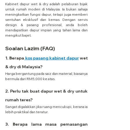
Kabinet dapur wet & dry adalah pelaburan bijak 
untuk rumah moden di Malaysia. Ia bukan sahaja 
meningkatkan fungsi dapur, tetapi juga memberi 
sentuhan eksklusif dan kemas. Dengan servis 
design & pasang profesional, anda boleh 
mendapatkan dapur impian yang tahan lama dan 
mengikut bajet.
Soalan Lazim (FAQ)
1. Berapa
 kos pasang kabinet dapur
 wet 
& dry di Malaysia?
Harga bergantung pada saiz dan material, biasanya 
bermula dari RM5,000 ke atas.
2. Perlu tak buat dapur wet & dry untuk 
rumah teres?
Sangat digalakkan jika ruang mencukupi, kerana ia 
lebih praktikal dan teratur.
3. Berapa lama masa pemasangan 