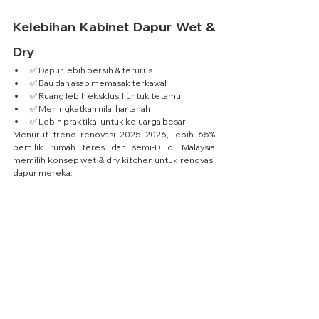
Kelebihan Kabinet Dapur Wet & 
Dry
✅ Dapur lebih bersih & terurus
✅ Bau dan asap memasak terkawal
✅ Ruang lebih eksklusif untuk tetamu
✅ Meningkatkan nilai hartanah
✅ Lebih praktikal untuk keluarga besar
Menurut trend renovasi 2025–2026, lebih 65% 
pemilik rumah teres dan semi-D di Malaysia 
memilih konsep wet & dry kitchen untuk renovasi 
dapur mereka.