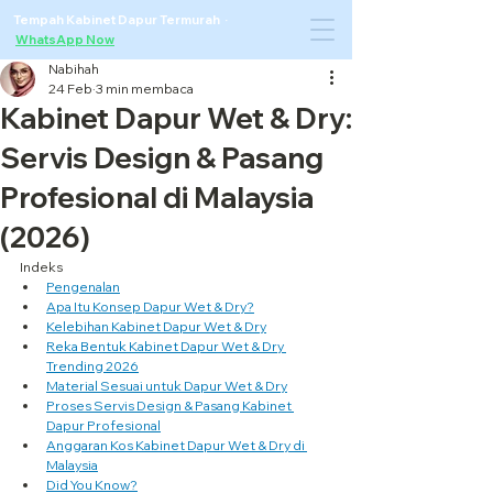
Tempah Kabinet Dapur Termurah ·
WhatsApp Now
Nabihah
24 Feb
3 min membaca
Kabinet Dapur Wet & Dry:
Servis Design & Pasang
Profesional di Malaysia
(2026)
Indeks
Pengenalan
Apa Itu Konsep Dapur Wet & Dry?
Kelebihan Kabinet Dapur Wet & Dry
Reka Bentuk Kabinet Dapur Wet & Dry 
Trending 2026
Material Sesuai untuk Dapur Wet & Dry
Proses Servis Design & Pasang Kabinet 
Dapur Profesional
Anggaran Kos Kabinet Dapur Wet & Dry di 
Malaysia
Did You Know?