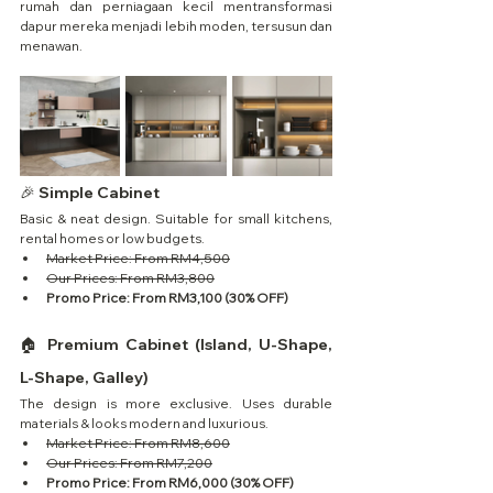
rumah dan perniagaan kecil mentransformasi 
dapur mereka menjadi lebih moden, tersusun dan 
menawan.
🎉 Simple Cabinet
Basic & neat design. Suitable for small kitchens, 
rental homes or low budgets.
Market Price: From RM4,500
Our Prices: From RM3,800
Promo Price: From RM3,100 (30% OFF)
🏠 Premium Cabinet (Island, U-Shape, 
L-Shape, Galley)
The design is more exclusive. Uses durable 
materials & looks modern and luxurious.
Market Price: From RM8,600
Our Prices: From RM7,200
Promo Price: From RM6,000 (30% OFF)