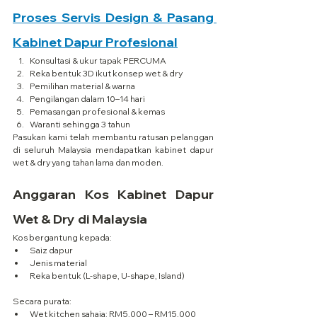
Proses Servis Design & Pasang 
Kabinet Dapur Profesional
Konsultasi & ukur tapak PERCUMA
Reka bentuk 3D ikut konsep wet & dry
Pemilihan material & warna
Pengilangan dalam 10–14 hari
Pemasangan profesional & kemas
Waranti sehingga 3 tahun
Pasukan kami telah membantu ratusan pelanggan 
di seluruh Malaysia mendapatkan kabinet dapur 
wet & dry yang tahan lama dan moden.
Anggaran Kos Kabinet Dapur 
Wet & Dry di Malaysia
Kos bergantung kepada:
Saiz dapur
Jenis material
Reka bentuk (L-shape, U-shape, Island)
Secara purata:
Wet kitchen sahaja: RM5,000 – RM15,000