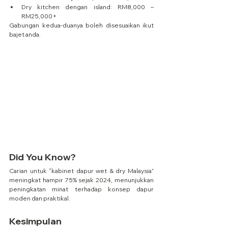
Dry kitchen dengan island: RM8,000 – 
RM25,000+
Gabungan kedua-duanya boleh disesuaikan ikut 
bajet anda.
Did You Know?
Carian untuk “kabinet dapur wet & dry Malaysia” 
meningkat hampir 75% sejak 2024, menunjukkan 
peningkatan minat terhadap konsep dapur 
moden dan praktikal.
Kesimpulan