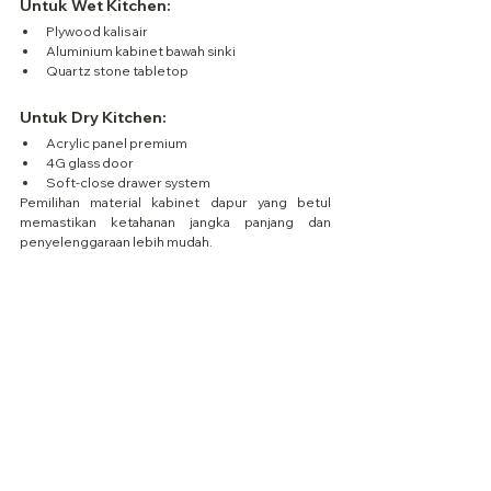
Untuk Wet Kitchen:
Plywood kalis air
Aluminium kabinet bawah sinki
Quartz stone tabletop
Untuk Dry Kitchen:
Acrylic panel premium
4G glass door
Soft-close drawer system
Pemilihan material kabinet dapur yang betul 
memastikan ketahanan jangka panjang dan 
penyelenggaraan lebih mudah.