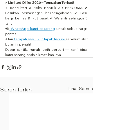
⚡ 
Limited Offer 2026 – Tempahan Terhad!
✔ Konsultasi & Reka Bentuk 3D PERCUMA ✔ 
Pasukan pemasangan berpengalaman ✔ Hasil 
kerja kemas & ikut bajet ✔ Waranti sehingga 3 
tahun
📲
 WhatsApp kami sekarang
 untuk sebut harga 
pantas.
Atau
 tempah sesi ukur tapak hari ini 
sebelum slot 
bulan ini penuh!
Dapur cantik, rumah lebih berseri — kami bina, 
kami pasang, anda nikmati hasilnya.
Lihat Semua
Siaran Terkini