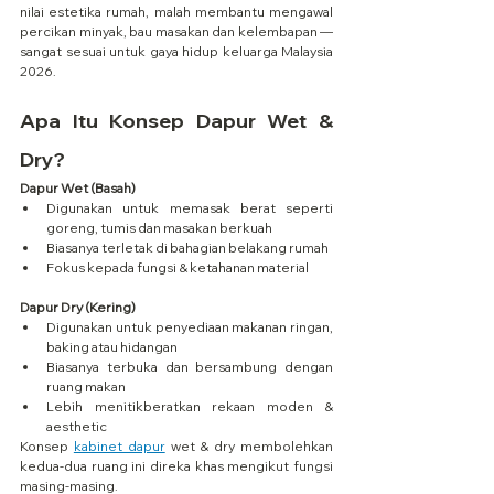
nilai estetika rumah, malah membantu mengawal 
percikan minyak, bau masakan dan kelembapan — 
sangat sesuai untuk gaya hidup keluarga Malaysia 
2026.
Apa Itu Konsep Dapur Wet & 
Dry?
Dapur Wet (Basah)
Digunakan untuk memasak berat seperti 
goreng, tumis dan masakan berkuah
Biasanya terletak di bahagian belakang rumah
Fokus kepada fungsi & ketahanan material
Dapur Dry (Kering)
Digunakan untuk penyediaan makanan ringan, 
baking atau hidangan
Biasanya terbuka dan bersambung dengan 
ruang makan
Lebih menitikberatkan rekaan moden & 
aesthetic
Konsep 
kabinet dapur
 wet & dry membolehkan 
kedua-dua ruang ini direka khas mengikut fungsi 
masing-masing.