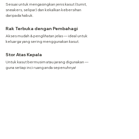
Sesuai untuk mengasingkan jenis kasut (tumit, 
sneakers, selipar) dan kekalkan kebersihan 
daripada habuk.
Rak Terbuka dengan Pembahagi
Akses mudah & penglihatan jelas — ideal untuk 
keluarga yang sering menggunakan kasut.
Stor Atas Kepala
Untuk kasut bermusim atau jarang digunakan — 
guna setiap inci ruang anda sepenuhnya!