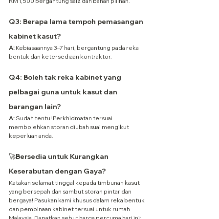
RM 1,500 bergantung saiz dan bahan pilihan.
Q3: Berapa lama tempoh pemasangan 
kabinet kasut?
A:
 Kebiasaannya 3–7 hari, bergantung pada reka 
bentuk dan ketersediaan kontraktor.
Q4: Boleh tak reka kabinet yang 
pelbagai guna untuk kasut dan 
barangan lain?
A:
 Sudah tentu! Perkhidmatan tersuai 
membolehkan storan diubah suai mengikut 
keperluan anda.
🚀
Bersedia untuk Kurangkan 
Keserabutan dengan Gaya?
Katakan selamat tinggal kepada timbunan kasut 
yang bersepah dan sambut storan pintar dan 
bergaya! Pasukan kami khusus dalam reka bentuk 
dan pembinaan kabinet tersuai untuk rumah 
Malaysia. Dapatkan sebut harga percuma hari ini: 