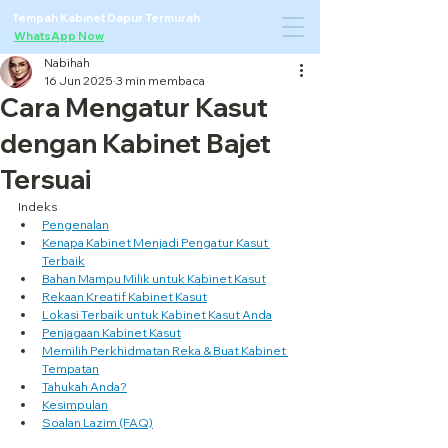
Tempah Kabinet Dapur Termurah ·
WhatsApp Now
Nabihah
16 Jun 2025
3 min membaca
Cara Mengatur Kasut
dengan Kabinet Bajet
Tersuai
Indeks
Pengenalan
Kenapa Kabinet Menjadi Pengatur Kasut 
Terbaik
Bahan Mampu Milik untuk Kabinet Kasut
Rekaan Kreatif Kabinet Kasut
Lokasi Terbaik untuk Kabinet Kasut Anda
Penjagaan Kabinet Kasut
Memilih Perkhidmatan Reka & Buat Kabinet 
Tempatan
Tahukah Anda?
Kesimpulan
Soalan Lazim (FAQ)