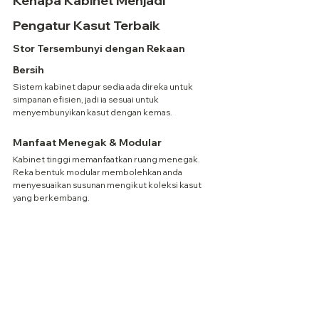
Kenapa Kabinet Menjadi 
Pengatur Kasut Terbaik
Stor Tersembunyi dengan Rekaan 
Bersih
Sistem kabinet dapur sedia ada direka untuk 
simpanan efisien, jadi ia sesuai untuk 
menyembunyikan kasut dengan kemas.
Manfaat Menegak & Modular
Kabinet tinggi memanfaatkan ruang menegak. 
Reka bentuk modular membolehkan anda 
menyesuaikan susunan mengikut koleksi kasut 
yang berkembang.