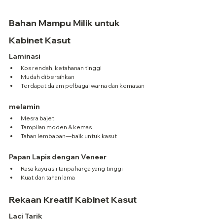
Bahan Mampu Milik untuk 
Kabinet Kasut
Laminasi
Kos rendah, ketahanan tinggi
Mudah dibersihkan
Terdapat dalam pelbagai warna dan kemasan
melamin
Mesra bajet
Tampilan moden & kemas
Tahan lembapan—baik untuk kasut
Papan Lapis dengan Veneer
Rasa kayu asli tanpa harga yang tinggi
Kuat dan tahan lama
Rekaan Kreatif Kabinet Kasut
Laci Tarik