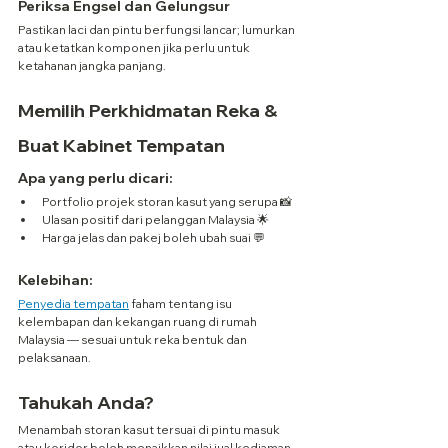
Periksa Engsel dan Gelungsur
Pastikan laci dan pintu berfungsi lancar; lumurkan 
atau ketatkan komponen jika perlu untuk 
ketahanan jangka panjang.
Memilih Perkhidmatan Reka & 
Buat Kabinet Tempatan
Apa yang perlu dicari:
Portfolio projek storan kasut yang serupa 📸
Ulasan positif dari pelanggan Malaysia 🌟
Harga jelas dan pakej boleh ubah suai 💬
Kelebihan:
Penyedia tempatan
 faham tentang isu 
kelembapan dan kekangan ruang di rumah 
Malaysia — sesuai untuk reka bentuk dan 
pelaksanaan.
Tahukah Anda?
Menambah storan kasut tersuai di pintu masuk 
atau koridor boleh menaikkan nilai jual kediaman, 