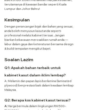
terutamanya di kawasan bandar seperti Kuala 
Lumpur dan Johor Bahru!
Kesimpulan
Dengan perancangan bijak dan bahan yang sesuai, 
anda boleh menyusun kasut anda seperti 
profesional melalui kabinet tersuai. Jangan 
biarkan kekacauan merosakkan rumah anda — 
labur dalam gaya dan keteraturan bersama design 
& build tempatan mengikut bajet.
Soalan Lazim
Q1: Apakah bahan terbaik untuk 
kabinet kasut dalam iklim lembap?
A: Melamin dan papan lapis berlamina (laminated 
plywood) berprestasi baik dalam keadaan lembap 
Malaysia.
Q2: Berapa kos kabinet kasut tersuai?
A:
 Harga bermula dalam lingkungan RM 500–