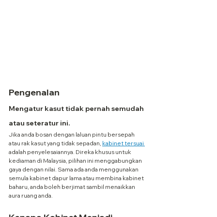
Pengenalan
Mengatur kasut tidak pernah semudah 
atau seteratur ini.
Jika anda bosan dengan laluan pintu bersepah 
atau rak kasut yang tidak sepadan, 
kabinet tersuai 
adalah penyelesaiannya. Direka khusus untuk 
kediaman di Malaysia, pilihan ini menggabungkan 
gaya dengan nilai. Sama ada anda menggunakan 
semula kabinet dapur lama atau membina kabinet 
baharu, anda boleh berjimat sambil menaikkan 
aura ruang anda.