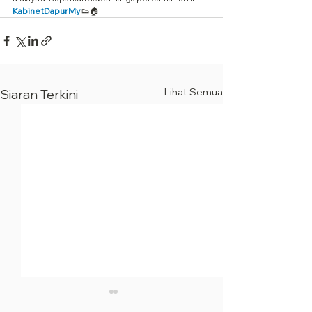
KabinetDapurMy
 👟🏠
Lihat Semua
Siaran Terkini